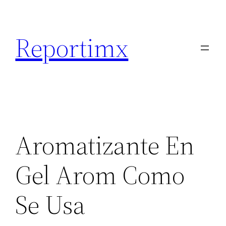
Saltar
al
Reportimx
contenido
Aromatizante En
Gel Arom Como
Se Usa