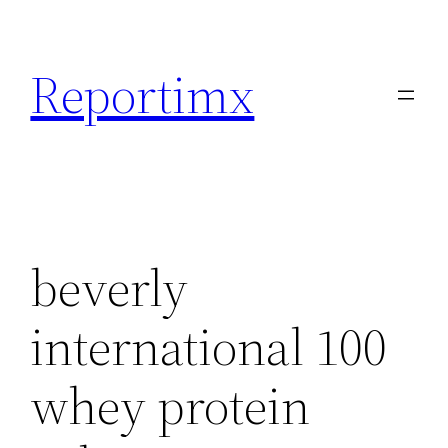
Saltar
al
Reportimx
contenido
beverly
international 100
whey protein