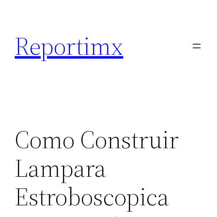
Saltar
al
Reportimx
contenido
Como Construir
Lampara
Estroboscopica