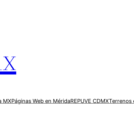
mx
a MX
Páginas Web en Mérida
REPUVE CDMX
Terrenos 