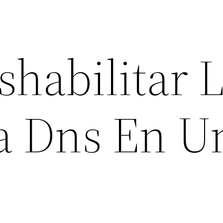
habilitar 
a Dns En U