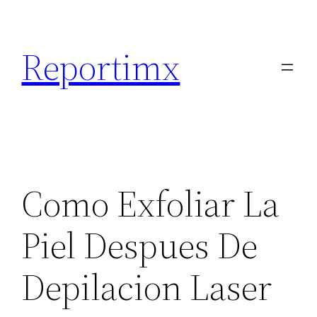
Saltar
al
Reportimx
contenido
Como Exfoliar La
Piel Despues De
Depilacion Laser