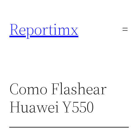
Saltar
al
Reportimx
contenido
Como Flashear
Huawei Y550