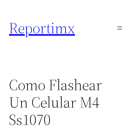
Saltar
al
Reportimx
contenido
Como Flashear
Un Celular M4
Ss1070