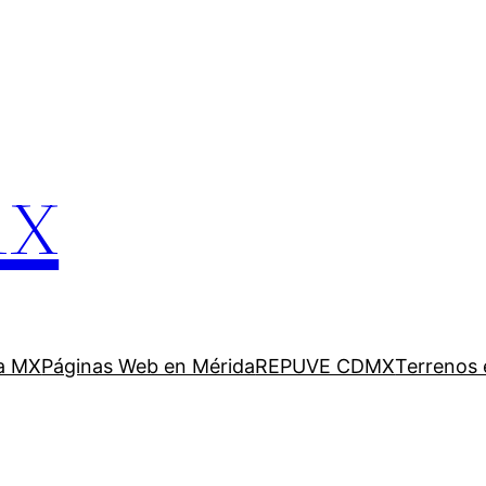
mx
a MX
Páginas Web en Mérida
REPUVE CDMX
Terrenos 