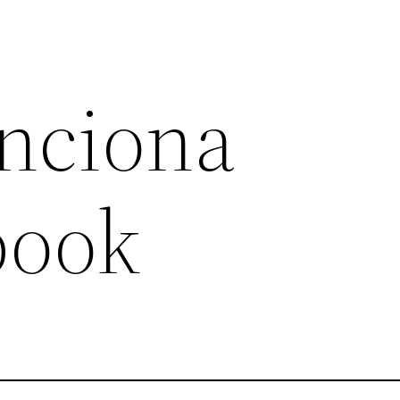
nciona
book