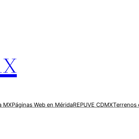
mx
a MX
Páginas Web en Mérida
REPUVE CDMX
Terrenos 