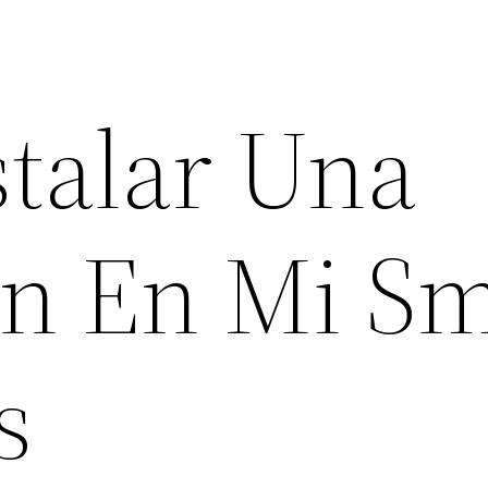
talar Una
on En Mi S
s