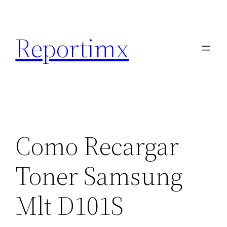
Saltar
al
Reportimx
contenido
Como Recargar
Toner Samsung
Mlt D101S