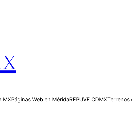
mx
a MX
Páginas Web en Mérida
REPUVE CDMX
Terrenos 