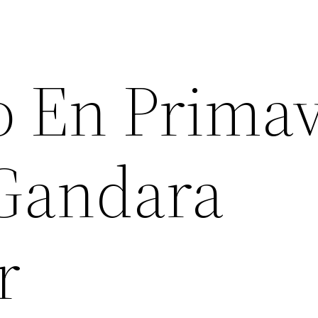
 En Prima
Gandara
r