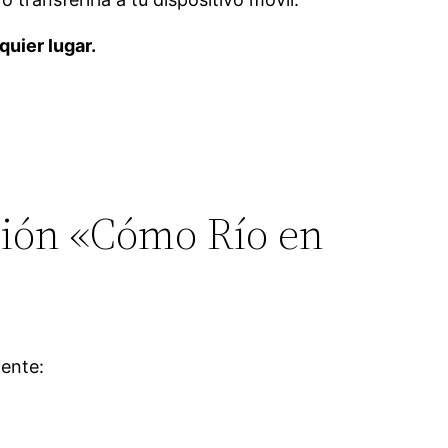
uier lugar.
nción «Cómo Río en
iente: