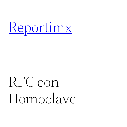
Saltar
al
Reportimx
contenido
RFC con
Homoclave