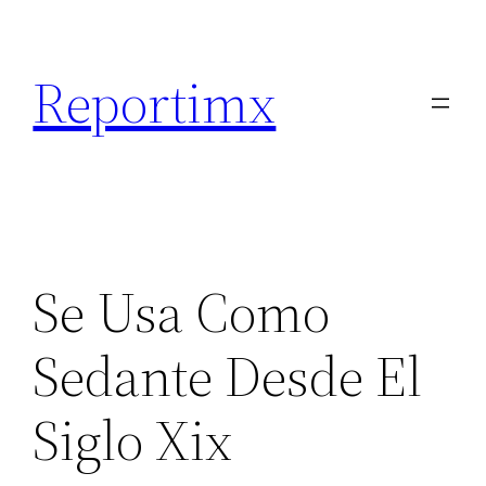
Saltar
al
Reportimx
contenido
Se Usa Como
Sedante Desde El
Siglo Xix