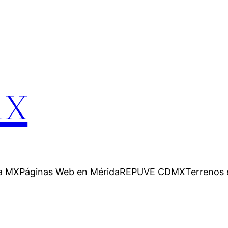
mx
a MX
Páginas Web en Mérida
REPUVE CDMX
Terrenos 