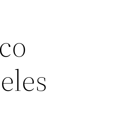
co
eles