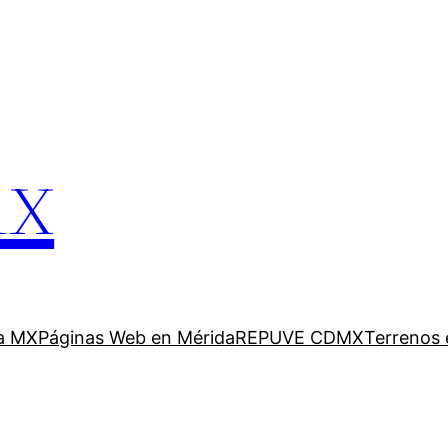
mx
a MX
Páginas Web en Mérida
REPUVE CDMX
Terrenos 