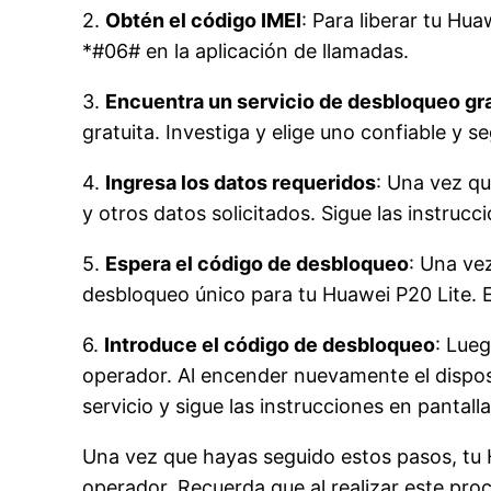
2.
Obtén el código IMEI
: Para liberar tu Hu
*#06# en la aplicación de llamadas.
3.
Encuentra un servicio de desbloqueo gr
gratuita. Investiga y elige uno confiable y s
4.
Ingresa los datos requeridos
: Una vez qu
y otros datos solicitados. Sigue las instruc
5.
Espera el código de desbloqueo
: Una ve
desbloqueo único para tu Huawei P20 Lite. Es
6.
Introduce el código de desbloqueo
: Lueg
operador. Al encender nuevamente el disposi
servicio y sigue las instrucciones en pantalla
Una vez que hayas seguido estos pasos, tu Hu
operador. Recuerda que al realizar este proc