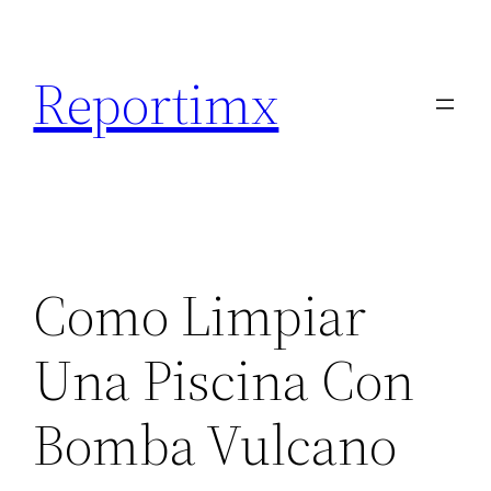
Saltar
al
Reportimx
contenido
Como Limpiar
Una Piscina Con
Bomba Vulcano