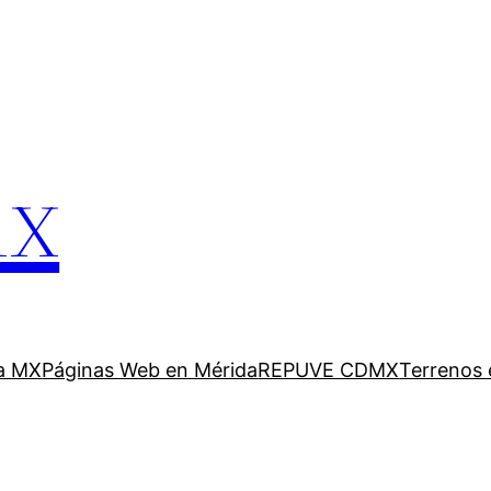
mx
a MX
Páginas Web en Mérida
REPUVE CDMX
Terrenos 