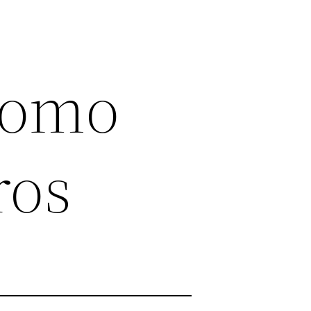
Como
ros