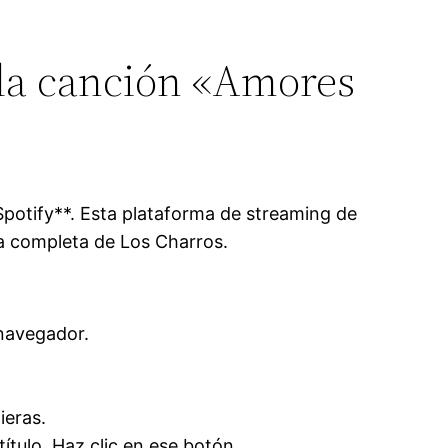
 la canción «Amores
potify**. Esta plataforma de streaming de
ía completa de Los Charros.
 navegador.
ieras.
ítulo. Haz clic en ese botón.