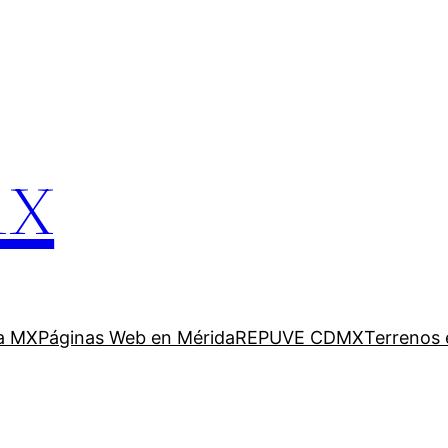
mx
a MX
Páginas Web en Mérida
REPUVE CDMX
Terrenos 