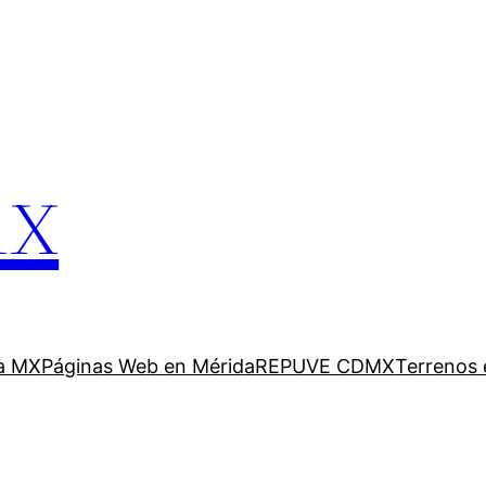
mx
a MX
Páginas Web en Mérida
REPUVE CDMX
Terrenos 